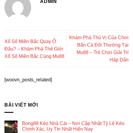
ADMIN
Khám Phá Thú Vị Của Chơi
Xổ Số Miền Bắc Quay Ở
Bắn Cá Đổi Thưởng Tại
Đâu? – Khám Phá Thế Giới
Mu88 – Trò Chơi Giải Trí
Xổ Số Miền Bắc Cùng Mu88
Hấp Dẫn
[woovn_posts_related]
BÀI VIẾT MỚI
Bong88 Kèo Nhà Cái – Nơi Cập Nhật Tỷ Lệ Kèo
Chính Xác, Uy Tín Nhất Hiện Nay