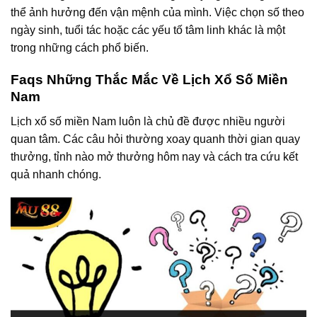
thể ảnh hưởng đến vận mệnh của mình. Việc chọn số theo
ngày sinh, tuổi tác hoặc các yếu tố tâm linh khác là một
trong những cách phổ biến.
Faqs Những Thắc Mắc Về Lịch Xổ Số Miền
Nam
Lịch xổ số miền Nam luôn là chủ đề được nhiều người
quan tâm. Các câu hỏi thường xoay quanh thời gian quay
thưởng, tỉnh nào mở thưởng hôm nay và cách tra cứu kết
quả nhanh chóng.