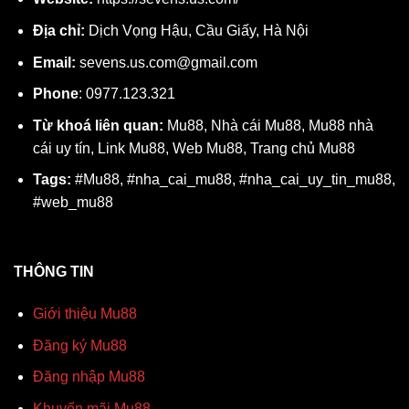
Địa chỉ:
Dịch Vọng Hậu, Cầu Giấy, Hà Nội
Email:
sevens.us.com@gmail.com
Phone
: 0977.123.321
Từ khoá liên quan:
Mu88, Nhà cái Mu88, Mu88 nhà
cái uy tín, Link Mu88, Web Mu88, Trang chủ Mu88
Tags:
#Mu88, #nha_cai_mu88, #nha_cai_uy_tin_mu88,
#web_mu88
THÔNG TIN
Giới thiệu Mu88
Đăng ký Mu88
Đăng nhập Mu88
Khuyến mãi Mu88