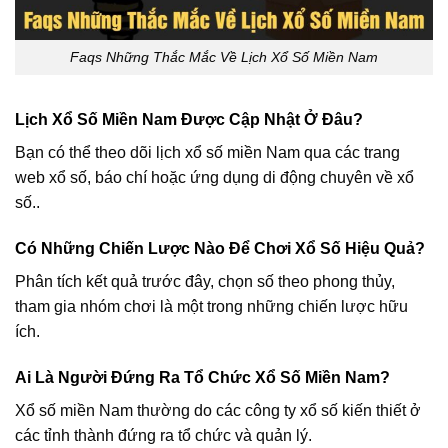
Faqs Những Thắc Mắc Về Lịch Xổ Số Miền Nam
Lịch Xổ Số Miền Nam Được Cập Nhật Ở Đâu?
Bạn có thể theo dõi lịch xổ số miền Nam qua các trang
web xổ số, báo chí hoặc ứng dụng di động chuyên về xổ
số..
Có Những Chiến Lược Nào Để Chơi Xổ Số Hiệu Quả?
Phân tích kết quả trước đây, chọn số theo phong thủy,
tham gia nhóm chơi là một trong những chiến lược hữu
ích.
Ai Là Người Đứng Ra Tổ Chức Xổ Số Miền Nam?
Xổ số miền Nam thường do các công ty xổ số kiến thiết ở
các tỉnh thành đứng ra tổ chức và quản lý.