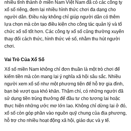
nhiều tỉnh thành ở miền Nam Việt Nam đã có các công ty
xổ số riêng, đem lại nhiều hình thức chơi đa dạng cho
người dân. Điều này không chỉ giúp người dân có thêm
lựa chọn mà còn tạo điều kiện cho công tác quản lý và tổ
chức xổ số tốt hơn. Các công ty xổ số cũng thường xuyên
thay đổi cách thức, hình thức vé số, nhằm thu hút người
chơi.
Vai Trò Của Xổ Số
Xổ số miền Nam không chỉ đơn thuần là một trò chơi để
kiếm tiền mà còn mang lại ý nghĩa xã hội sâu sắc. Nhiều
người xem xổ số như một phương tiện để hỗ trợ gia đình,
bạn bè vượt qua khó khăn. Thậm chí, có những người đã
sử dụng tiền trúng thưởng để đầu tư cho tương lai hoặc
thực hiện những ước mơ lớn lao. Không chỉ dừng lại ở đó,
xổ số còn góp phần vào nguồn quỹ chung của địa phương,
hỗ trợ cho nhiều hoạt động xã hội, giáo dục và y tế.