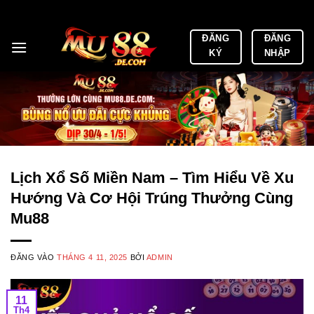
Bỏ
qua
ĐĂNG
ĐĂNG
nội
KÝ
NHẬP
dung
Lịch Xổ Số Miền Nam – Tìm Hiểu Về Xu
Hướng Và Cơ Hội Trúng Thưởng Cùng
Mu88
ĐĂNG VÀO
THÁNG 4 11, 2025
BỞI
ADMIN
11
Th4