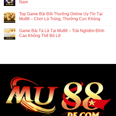
Nam
Top Game Bài Đổi Thưởng Online Uy Tín Tại
Mu88 – Chơi Là Trúng, Thưởng Cực Khủng
Game Bài Tá Lả Tại Mu88 – Trải Nghiệm Đỉnh
Cao Không Thể Bỏ Lỡ